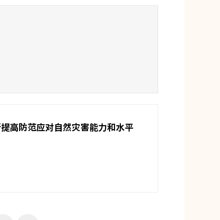
委理论学习中心组举行集体学习 深入学习贯彻习近平总书记重要讲话精神 不断提高防范应对自然灾害能力和水平