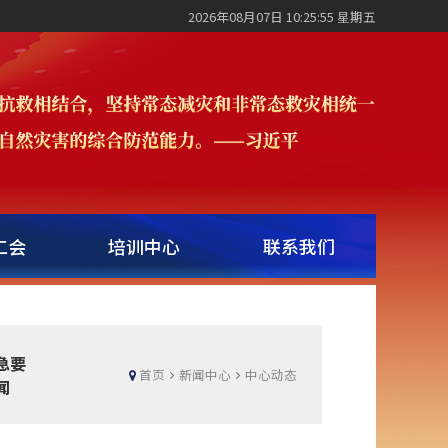
2026年08月07日 10:25:56 星期五
工会
培训中心
联系我们
急要
首页
新闻中心
中心动态
闻