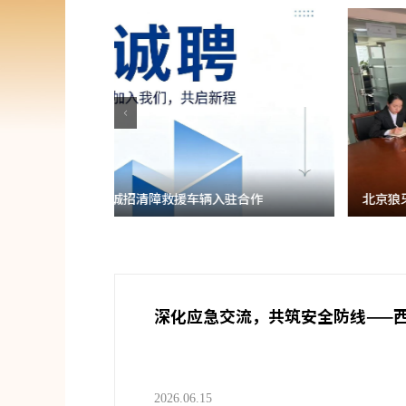
入驻合作
北京狼牙国际救援中心云南省应急产业园筹备
深化应急交流，共筑安全防线——
2026.06.15