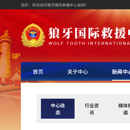
您好，欢迎访问狼牙国际救援中心官网！
首页
关于中心
新闻中
中心动
行业资
媒体
态
讯
道