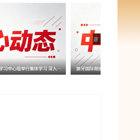
狼牙国际救援中心关于[黄代儒]同志职务任命的通知
国家防减救